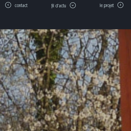
contact
le projet
fil d'actu