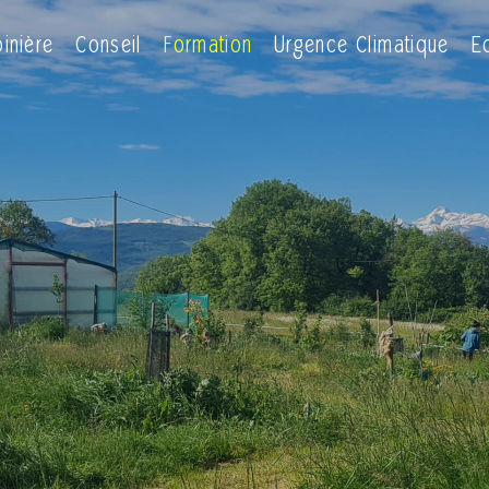
inière
Conseil
Formation
Urgence Climatique
E