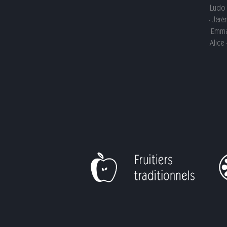
Ludo ·
· Jéré
Emmanu
Alice 