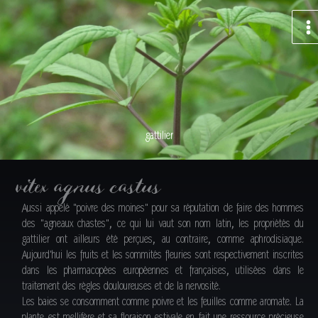
Aller
au
contenu
gattilier
vitex agnus castus
Aussi appelé "poivre des moines" pour sa réputation de faire des hommes
des "agneaux chastes", ce qui lui vaut son nom latin, les propriétés du
gattilier ont ailleurs été perçues, au contraire, comme aphrodisiaque.
Aujourd'hui les fruits et les sommités fleuries sont respectivement inscrites
dans les pharmacopées européennes et françaises, utilisées dans le
traitement des règles douloureuses et de la nervosité.
Les baies se consomment comme poivre et les feuilles comme aromate. La
plante est mellifère et sa floraison estivale en fait une ressource précieuse